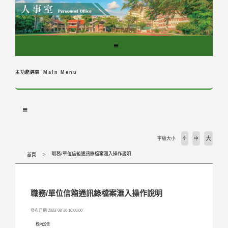
跳
到
主
要
內
容
區
主功能選單
Main Menu
塊
大
字級大小
小
中
職務/單位信箱通訊錄檔案滙入操作說明
首頁
職務/單位信箱通訊錄檔案滙入操作說明
發布日期 2023-08-30 10:00:00
校內公告