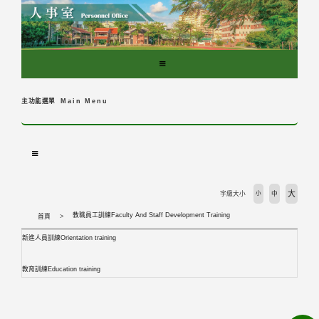
跳
到
主
要
內
容
區
主功能選單
Main Menu
塊
大
字級大小
小
中
教職員工訓練Faculty And Staff Development Training
首頁
新進人員訓練Orientation training
教育訓練Education training