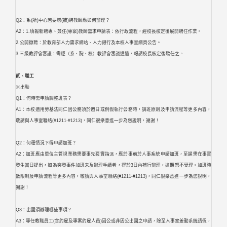
Q2：系(所)中心若要增(補)聘教師應如何辦理？
A2：1.填報新聘專、兼任(專案)教師需求申請表：依行政流程，經校長核定後展開聘任作業。
2.公開徵聘：於教育部人力需求網站、人力銀行及本校人事室網頁公告。
3.三級教評會審議：需經（系、院、校）教評會審議通過，報請校長核定後聘任之。
貳、職工
※出勤
Q1：何時需申請調整班表？
A1：本校適用勞基法同仁因公務須於週日或例假執行公務時，調班原則及申請流程等更多內容，
敬請與人事室聯絡(#1211-#1213)，同仁很樂意進一步為您說明，謝謝！
Q2：何種情況下得申請加班？
A2：加班應由單位主管視業務需要事先覈實指派，應於事前於人事系統申請加班，至遲需在事實
發生當日提出，如為突發事件加班未及辦理手續者，得於3日內補行辦理，逾期恕不受理。加班時
數限制及申請流程等更多內容，敬請與人事室聯絡(#1211-#1213)，同仁很樂意進一步為您說明，
謝謝！
Q3：出國須辦理哪些事項？
A3：專任教職員工(含約雇及專案約雇人員)因公或非因公出國之申請，除至人事室差勤系統請假，