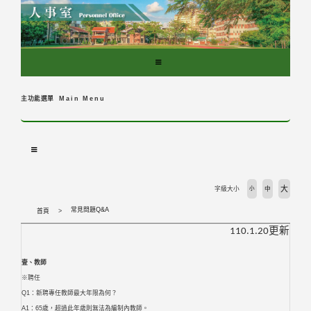
跳
到
主
要
內
容
區
主功能選單
Main Menu
塊
大
字級大小
小
中
常見問題Q&A
首頁
110.1.20
更新
壹、教師
※聘任
Q1：新聘專任教師最大年限為何？
A1：65歳，超過此年歳則無法為編制內教師。