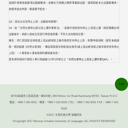
並請於假單系統選填出國報備表。未擔任行政職之教師寒暑假出國，請填寫紙本之出國報備表，
依程序送出申請，敬請惠予配合。
Q4：因天災公告停止上班，出勤如何辦理?
A4：依「天然災害停止辦公及上課作業辦法」，高雄市政府宣布停止上班或上課，除因職務必須
出勤者外，其餘人員依公告逕行停班或停課，不列入任何假別計算。
補充：同仁若因居住地區或上班必經地區之縣市政府宣布停止上班，則需申請請假（請至系統請
假，假別點選【天然災害假】，備註填寫居住地區(如台南市)或上班必經地區之縣市政府宣布停止
上班），人事室依人事系統資料審核後完成。
更多資料請詳行政院人事行政總處112年3月修正之「
天然災害停止上班及上課作業Q&A
」。
TOP
80793高雄市三民區民族一路900號 | 900 Mintsu 1st Road Kaohsiung 80793, Taiwan R.O.C
電話：+886-7-342-6031，傳真：+886-7-310-9239 | TEL：+886-7-342-6031 FAX：+886-7-310-
9239
©2017 文藻外語大學 版權所有
©Copyright 2017 Wenzao Ursuline University of Languages ALL RIGHTS RESERVED