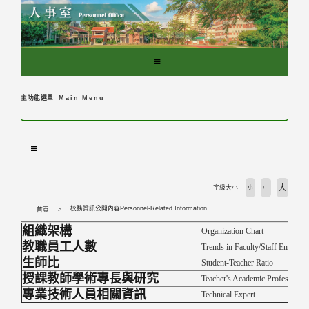
跳
到
主
要
內
容
區
主功能選單
Main Menu
塊
大
字級大小
小
中
校務資訊公開內容Personnel-Related Information
首頁
組織架構
Organization Chart
教職員工人數
Trends in Faculty/Staff Employm
生師比
Student-Teacher Ratio
授課教師學術專長與研究
Teacher's Academic Professional
專業技術人員相關資訊
Technical Expert