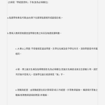
(2)填寫『學經歷資料』子表(皆為必填欄位):
a.點選學術專長代碼(由右側下拉選單點選相符或最接近者)。
b.需填入教師資格審查當學期任教之科目及每週授課時數。
c.大專以上學歷:不得僅填寫最高學歷，另學位名稱及授予學位年月，須與學歷證件所載
相同。
d.碩、博士論文名稱及指導教授姓名為必填欄位(若論文名稱過長無法全部輸入時，請於
列印後手寫填入)，若無學位論文者請填寫「無」字。
e.現職與經歷：由現職經歷往前計算填寫5段工作經歷。升等教師最後一 欄請填升等後之
職稱/新聘教師請填新聘第1年職稱。