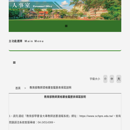
跳
到
主
要
內
容
區
主功能選單
Main Menu
塊
大
字級大小
小
中
教育部教師資格審查履歷表填寫說明
首頁
教育部教師資格審查履歷表填寫說明
1、請先連結『教育部學審會大專教師送審通報系統』網址：
https://www.schprs.edu.tw/
。如有
問題請洽系統客服專線：04-24514369。