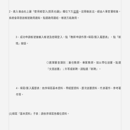
2、進入後由右上邊『使用者登入(首頁右邊)』欄位下方
註冊
。註冊後送出，經由人事室審核後，
系統會再發送帳號啟用通知，點選啟用連結，帳號方能啟用。
3、成功申請帳號後輸入帳號及密碼登入，點「教師申請作業>填寫/匯入履歷表」，點「新
增」按鈕。
◎選擇審查類別：兼任教師、專案教師，如以學位送審，點選
『文憑送審』；升等或新聘，請點選『新聘』。
4、填寫/匯入履歷表：依序填寫基本資料、學經歷資料、歷次送審資料、代表著作、參考著
作等。
(1)填寫『基本資料』子表：請依序填寫各欄位資料。