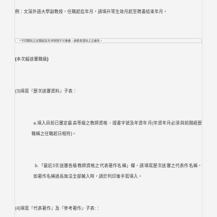
例：文藻外語大學副教授，任職起迄年月，請填升等生效月起至聘書結束年月。
  *不同職別之任職起迄年月時間不可重疊，請檢查資料之正確性。 
(
本次擬送審職級
)
(3)填寫『歷次送審資料』子表：
a.填入目前已審定最高等級之教師資格、證書字號及年資年月(年資年月必須與前開經歷
職稱之任職起日相符)。
b.「最近3次送審各級教師資格之代表著作名稱」欄，請填寫歷次送審之代表作名稱，
如著作名稱過長無法全部輸入時，請於列印後手寫填入。
(4)填寫『代表著作』及『參考著作』子表:：