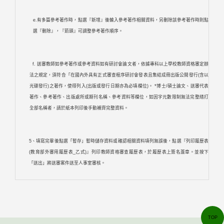
e.有多篇參考著作時，點選『新增』後輸入參考著作相關資料，另刪除該參考著作時則點
選『刪除』，『箭頭』可調整參考著作順序。
f. 送審教師如參考著作或參考資料如有研討會論文者，依據專科以上學校教師資格審定辦
法之規定，須符合「在國內外具有正式審查程序研討會發表且集結成冊出版公開發行(含以
光碟發行)之著作，使得列入(出版或發行日期亦為必填欄位)。 *博士/碩士論文、送審代表
著作、參考著作、出版處所或期刊名稱、參考資料等欄位，如因字元數限制無法完整繕打
全部名稱者，請於紙本列印後手動補齊完整資料。
5、填寫完畢後點選「暫存」暫時儲存資料或確認相關資料填列無誤後，點選『列印履歷表
(教育部外審用履歷表_乙式)』列印教師資格審查履歷表，於履歷表上簽名蓋章。並按下
「送出」將送審案件送至人事室審核。
TOP