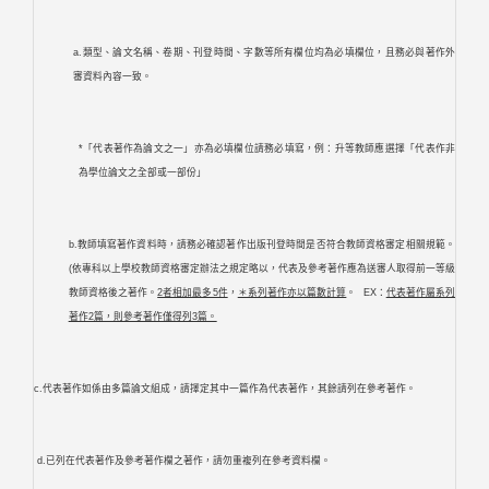
a.類型、論文名稱、卷期、刊登時間、字數等所有欄位均為必填欄位，且務必與著作外
審資料內容一致。
*「代表著作為論文之一」亦為必填欄位請務必填寫，例：升等教師應選擇「代表作非
為學位論文之全部或一部份」
b.教師填寫著作資料時，請務必確認著作出版刊登時間是否符合教師資格審定相關規範。
(依專科以上學校教師資格審定辦法之規定略以，代表及參考著作應為送審人取得前一等級
教師資格後之著作。
2者相加最多5件
，
＊系列著作亦以篇數計算
。 EX：
代表著作屬系列
著作2篇，則參考著作僅得列3篇。
c.代表著作如係由多篇論文組成，請擇定其中一篇作為代表著作，其餘請列在參考著作。
d.已列在代表著作及參考著作欄之著作，請勿重複列在參考資料欄。