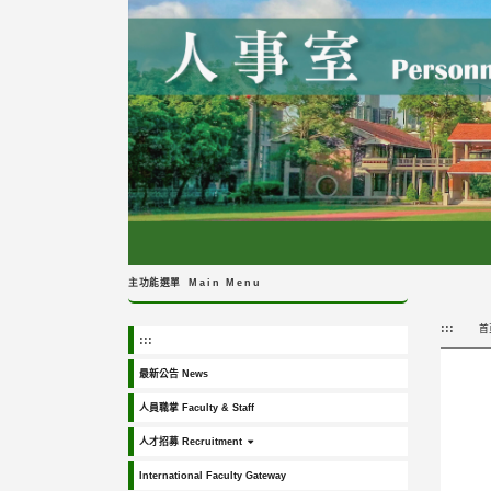
跳
到
主
要
內
容
區
塊
主功能選單
Main Menu
:::
首
:::
最新公告 News
人員職掌 Faculty & Staff
人才招募 Recruitment
International Faculty Gateway