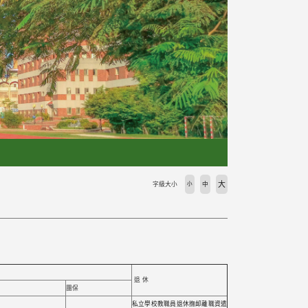
大
字級大小
小
中
退 休
團保
私立學校教職員退休撫卹離職資遣