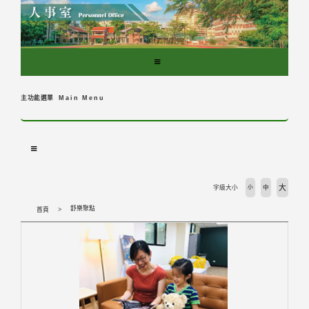
跳
到
主
要
內
容
區
主功能選單
Main Menu
塊
大
字級大小
小
中
舒樂聚點
首頁