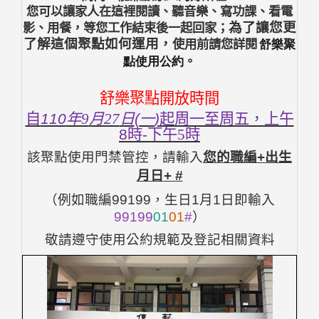
您可以讓家人在這裡閱讀、聽音樂、寫功課、看電
為了讓您更
影、用餐，等您工作結束後一起回家；
了解這個聚點如何運用，
使用前請您詳閱
舒樂聚
點使用公約
。
舒樂聚點開放時間
自
110
年9
月27
日
(
一
)
起周一至周五，上午
8
時
-
下午5
時
該聚點使用門禁管控，請輸入
您的職編
+
出生
月日
+ #
（例如職編
99199
，生日
1
月
1
日即輸入
99199
01
01
#
）
敬請遵守使用公約規範及登記相關資料