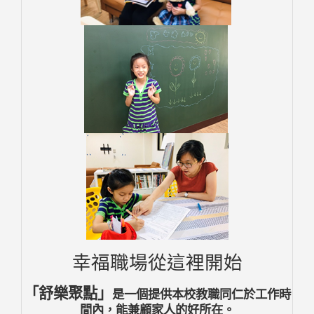
幸福職場
從這裡開始
「舒樂聚點」
是一個
提供本校教職同仁
於
工作時
間
內，
能
兼
顧家人
的好所在。