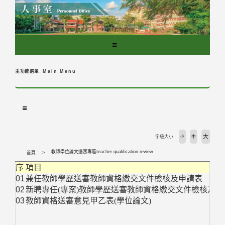
跳
到
主
要
內
容
區
主功能選單
Main Menu
塊
大
字級大小
小
中
教師學位論文送審專區teacher qualification review
首頁
序
項目
01
兼任教師學歷送審教師資格繳交文件檢核及申請表
02
新聘專任(專案)教師學歷送審教師資格繳交文件檢核及申
03
教師資格送審意見甲乙表(學位論文)