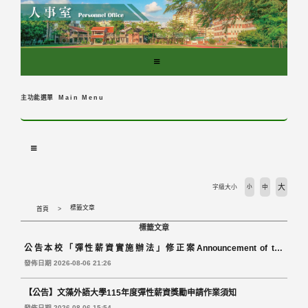
跳
到
主
要
內
容
區
主功能選單
Main Menu
塊
大
字級大小
小
中
標籤文章
首頁
標籤文章
公告本校「彈性薪資實施辦法」修正案Announcement of the
Amendments to the University’s Regulations Governing the
發佈日期 2026-08-06 21:26
Implementation of the Merit Pay Program
【公告】文藻外語大學115年度彈性薪資獎勵申請作業須知
發佈日期 2026-08-06 15:54