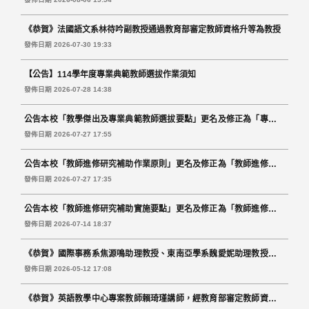
《恭賀》法國語文系林待吟副教授通過教育部審定教師資格升等為教授
發佈日期 2026-07-30 19:33
【公告】114學年度專業典範教師選拔作業須知
發佈日期 2026-07-28 14:38
公告本校「教學傑出及專業典範教師選拔要點」更名及修正為「專業典
範教師選拔要點」Announcement on the Renaming and
發佈日期 2026-07-27 17:55
Amendment of the Guidelines for the Selection of Outstanding
公告本校「教師進修研究補助作業原則」更名及修正為「教師進修研究
Teaching and Professional Development Award Recipients
等專業發展補助作業原則」Announcement on the Renaming and
發佈日期 2026-07-27 17:35
Amendment of the Operational Guidelines Governing Subsidies for
公告本校「教師進修研究補助實施要點」更名及修正為「教師進修研究
Faculty Study, Research,and Other Professional Development
等專業發展要點」Announcement of the Renaming and Amendment
發佈日期 2026-07-14 18:37
of the Guidelines for Faculty Study, Research, and Other
《恭賀》國際事務系焦源鳴助理教授、東南亞學系魏愛妮助理教授通過
Professional Development
教育部審定教師資格升等為副教授
發佈日期 2026-05-12 17:08
《恭賀》英語教學中心專案教師賴琦瑾講師，經教育部審定教師資格，