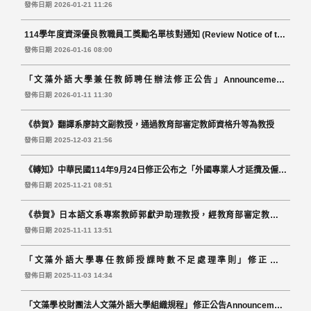
升等為助理教授。
發佈日期 2026-01-21 11:26
114學年度資深優良教職員工獎勵名單核對通知 (Review Notice of the
List of Rewards for Excellent Senior Teachers for 114 Academic
發佈日期 2026-01-16 08:00
Year)
「文藻外語大學兼任教師聘任辦法修正公告」Announcement:
Amendments to the Guidelines for Part-time Faculty Employment
發佈日期 2026-01-11 11:30
《恭賀》翻譯系廖詩文副教授，通過教育部審定教師資格升等為教授
發佈日期 2025-12-03 21:56
《轉知》中華民國114年9月24日修正公布之「外國專業人才延攬及僱用
法」，第4條第4款第4目後段、第28條及第29條，行政院定自115年6月
發佈日期 2025-11-21 08:51
30日施行；其餘條文，定自115年1月1日施行。
《恭賀》日本語文系專案教師郭獻尹助理教授，經教育部審定教師資
格，升等為副教授。
發佈日期 2025-11-11 13:51
「文藻外語大學專任教師授課時數不足處理準則」修正公告
Announcement on the Amendments to the Regulations Governing
發佈日期 2025-11-03 14:34
Insufficient Teaching Hours of Full-time Faculty Members at
「文藻學校財團法人文藻外語大學組織規程」修正公告Announcement
Wenzao Ursuline University of Languages