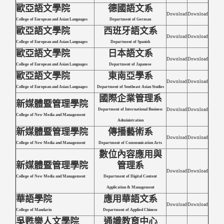
歐亞語文學院
德國語文系
Download
Download
College of European and Asian Languages
Department of German
歐亞語文學院
西班牙語文系
Download
Download
College of European and Asian Languages
Department of Spanish
歐亞語文學院
日本語文系
Download
Download
College of European and Asian Languages
Department of Japanese
歐亞語文學院
東南亞學系
Download
Download
College of European and Asian Languages
Department of Southeast Asian Studies
國際企業管理系
新媒體暨管理學院
Department of International Business
Download
Download
College of New Media and Management
Administration
新媒體暨管理學院
傳播藝術系
Download
Download
College of New Media and Management
Department of Communication Arts
數位內容應用與
新媒體暨管理學院
管理系
Download
Download
College of New Media and Management
Department of Digital Content
Application & Management
華語學院
應用華語文系
Download
Download
College of Mandarin
Department of Applied Chinese
吳甦樂人文學院
通識教育中心