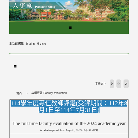
跳
到
主
要
內
容
區
主功能選單
Main Menu
塊
大
字級大小
小
中
教師評鑑 Faculty evaluation
首頁
114學年度專任教師評鑑(
受評期間：112年8
月1日至114年7月31日)
The full-time faculty evaluation of the 2024 academic year
(evaluation period: from August 1, 2022 to July 31, 2024)