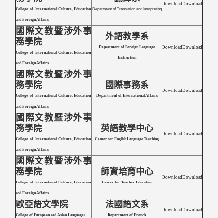
Download
Download
College of International Culture, Education,
Department of Translation and Interpreting
and Foreign Affairs
國際文教暨涉外事
外語教學系
務學院
Department of Foreign Language
Download
Download
College of International Culture, Education,
Instruction
and Foreign Affairs
國際文教暨涉外事
務學院
國際事務系
Download
Download
College of International Culture, Education,
Department of International Affairs
and Foreign Affairs
國際文教暨涉外事
務學院
英語教學中心
Download
Download
College of International Culture, Education,
Center for English Language Teaching
and Foreign Affairs
國際文教暨涉外事
務學院
師資培育中心
Download
Download
College of International Culture, Education,
Center for Teacher Education
and Foreign Affairs
歐亞語文學院
法國語文系
Download
Download
College of European and Asian Languages
Department of French